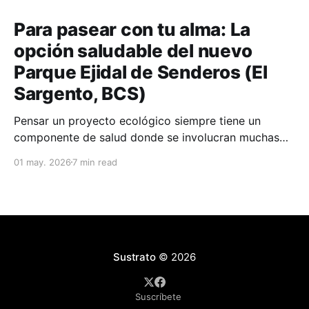
Para pasear con tu alma: La
opción saludable del nuevo
Parque Ejidal de Senderos (El
Sargento, BCS)
Pensar un proyecto ecológico siempre tiene un
componente de salud donde se involucran muchas
personas. En este proyecto que te contamos está
01 may. 2026
7 min read
como principal motor las personas que les gusta
caminar senderos o salir a recorridos de bicicleta de
montaña. Ellos son los que han identificados
hermosos senderos para admirar
Sustrato
© 2026
Suscríbete