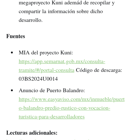
megaproyecto Kuni ademád de recopilar y
compartir la información sobre dicho
desarrollo.
Fuentes
MIA del proyecto Kuni:
https://app.semarnat.gob.mx/consulta-
tramite/#/portal-consulta
Código de descarga:
03BS2024U0014
Anuncio de Puerto Balandro:
https://www.easyaviso.com/mx/inmueble/puert
o-balandro-predio-rustico-con-vocacion-
turistica-para-desarrolladores
Lecturas adicionales: