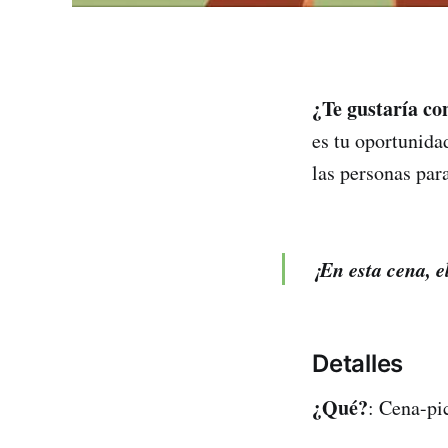
¿Te gustaría co
es tu oportunida
las personas para
¡En esta cena, e
Detalles
¿Qué?
: Cena-pic