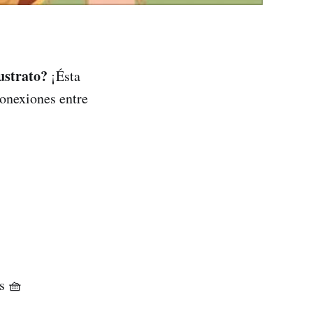
Sustrato?
¡Ésta
conexiones entre
s 🧺