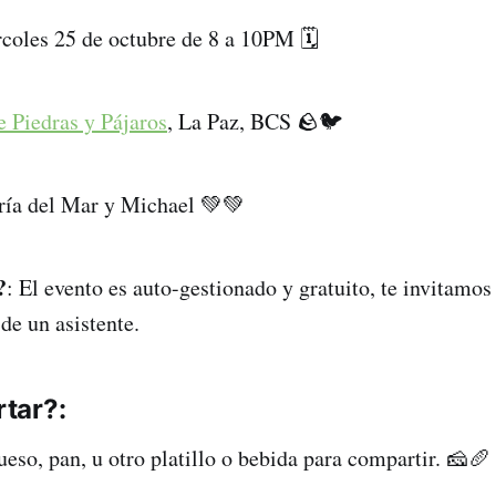
rcoles 25 de octubre de 8 a 10PM 🗓️
e Piedras y Pájaros
, La Paz, BCS 🪨🐦
ría del Mar y Michael 💚💚
?
: El evento es auto-gestionado y gratuito, te invitamos
de un asistente.
tar?:
eso, pan, u otro platillo o bebida para compartir. 🧀🥖