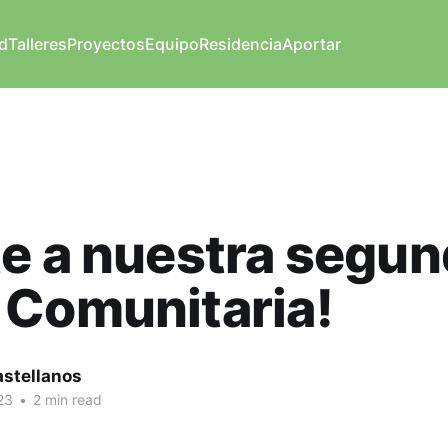
d
Talleres
Proyectos
Equipo
Residencia
Aportar
e a nuestra segu
 Comunitaria!
astellanos
23
•
2 min read