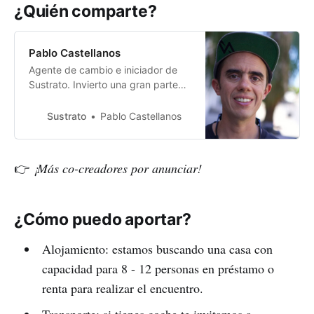
¿Quién comparte?
Pablo Castellanos
Agente de cambio e iniciador de
Sustrato. Invierto una gran parte
de mi tiempo y energía en idear y
ejecutar proyectos para crear un
Sustrato
Pablo Castellanos
mundo mejor. También disfruto
mucho de la bici de montaña, la
música (producción, selección y
👉
¡Más co-creadores por anunciar!
mezcla), el paddle board y en
general explorar la naturaleza.
¿Cómo puedo aportar?
Alojamiento: estamos buscando una casa con
capacidad para 8 - 12 personas en préstamo o
renta para realizar el encuentro.
Transporte: si tienes coche te invitamos a