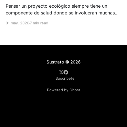
Pensar un proyecto ecológico siempre tiene un
componente de salud donde se involucran muchas
personas. En este proyecto que te contamos está
01 may. 2026
7 min read
como principal motor las personas que les gusta
caminar senderos o salir a recorridos de bicicleta de
montaña. Ellos son los que han identificados
hermosos senderos para admirar
Sustrato
© 2026
Suscríbete
Powered by Ghost