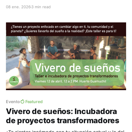
Propósito * Inspirar y facilitar un cambio de narrativa:
08 ene. 2026
3 min read
de la separación-dominación a la interconexión-
colaboración. * Facilitar espacios de diálogo y
colaboración entre líderes, organizaciones y
comunidades locales. * Conocer, compartir y
practicar herramientas de comunicación compasiva
aplicables
Evento
Featured
Vivero de sueños: Incubadora
de proyectos transformadores
¿Te sientes incómodo con tu situación actual y la del