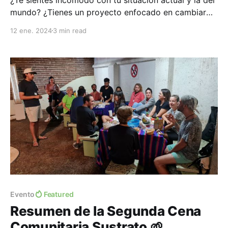
mundo? ¿Tienes un proyecto enfocado en cambiar
algo en ti, en tu comunidad y el planeta? ¡Entonces
12 ene. 2024
3 min read
este taller es para ti! Objetivo: Vivero de sueños es
un taller e incubadora que provee herramientas y
acompañamiento para que puedas activar
Evento
Featured
Resumen de la Segunda Cena
Comunitaria Sustrato 🌱