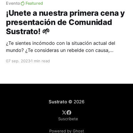
Evento
Featured
¡Unete a nuestra primera cena y
presentación de Comunidad
Sustrato! 🌱
¿Te sientes incómodo con la situación actual del
mundo? ¿Te consideras un rebelde con causa,
escéptico e inadaptado del sistema? ¿Estas listo para
07 sep. 2023
1 min read
tomar acción y crear el mundo que sabes qué es
posible? ¡No estás solo, estamos juntos en esto!🫂
Bienvenido a Sustrato. Una red de agentes de
cambio
Sustrato
© 2026
Suscríbete
Powered by Ghost