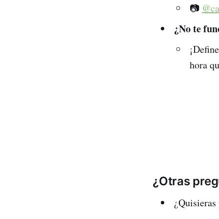
📷
@ca
¿No te fu
¡Define
hora qu
¿Otras pre
¿Quisieras 