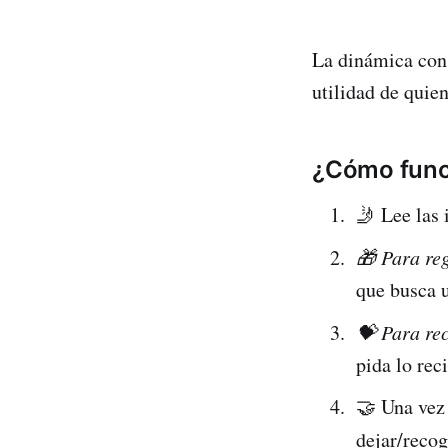
La dinámica cons
utilidad de quien
¿Cómo func
🤳 Lee las
🎁 Para re
que busca 
💝 Para rec
pida lo rec
🤝 Una vez 
dejar/recog