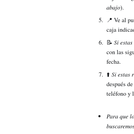
abajo
).
📍 Ve al pu
caja indica
📝
Si estas
con las sig
fecha.
⬆️
Si estas 
después de
teléfono y l
Para que lo
buscaremos