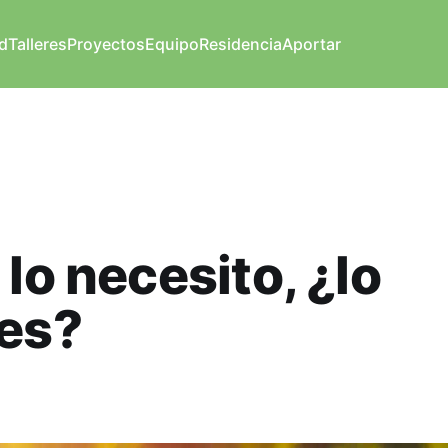
d
Talleres
Proyectos
Equipo
Residencia
Aportar
 lo necesito, ¿lo
res?