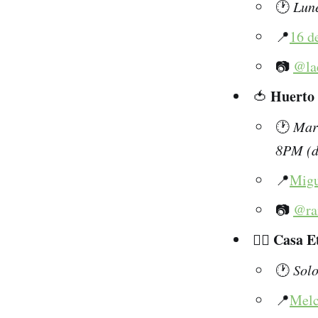
🕐
Lune
📍
16 d
📷
@la
Huerto
🍅
🕐
Mart
8PM (d
📍
Migu
📷
@ra
Casa E
🧘‍♀️
🕐
Solo
📍
Melc