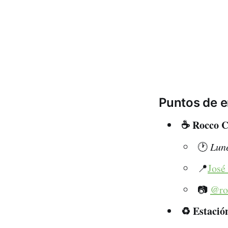
Puntos de e
☕️ Rocco C
🕐
Lune
📍
José
📷
@ro
♻️ Estaci