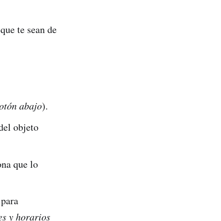
 que te sean de
otón abajo
).
del objeto
ona que lo
 para
es y horarios