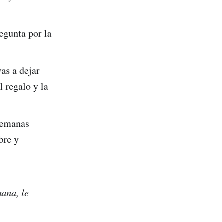
egunta por la
vas a dejar
l regalo y la
 semanas
bre y
mana, le