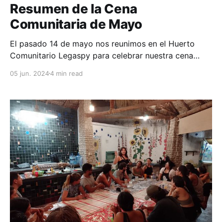
Resumen de la Cena
Comunitaria de Mayo
El pasado 14 de mayo nos reunimos en el Huerto
Comunitario Legaspy para celebrar nuestra cena
comunitaria mensual. Entre girasoles 🌻, elotes 🌽 y
05 jun. 2024
4 min read
mucha comida deliciosa 🥙, más de veinte agentes de
cambio emprendimos la tarea de mapear las
necesidades, habilidades, saberes y recursos
materiales de la comunidad 🌱. La motivación de
hacer