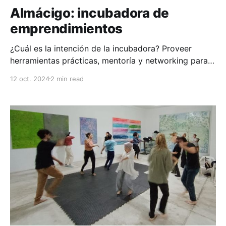
Almácigo: incubadora de
emprendimientos
¿Cuál es la intención de la incubadora? Proveer
herramientas prácticas, mentoría y networking para
activar e impulsar la sostenibilidad de
12 oct. 2024
2 min read
emprendimientos locales que actúen en las tres
ramas de Sustrato: crecimiento personal,
fortalecimiento de la comunidad y regeneración del
planeta. ¿Qué herramientas voy a conocer? *
Economica alternativa * Programación y
automatización