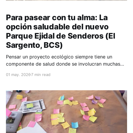
Para pasear con tu alma: La
opción saludable del nuevo
Parque Ejidal de Senderos (El
Sargento, BCS)
Pensar un proyecto ecológico siempre tiene un
componente de salud donde se involucran muchas
personas. En este proyecto que te contamos está
01 may. 2026
7 min read
como principal motor las personas que les gusta
caminar senderos o salir a recorridos de bicicleta de
montaña. Ellos son los que han identificados
hermosos senderos para admirar