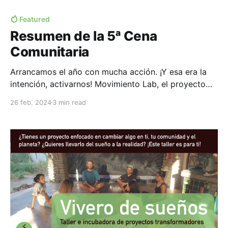
Featured
Resumen de la 5ᵃ Cena
Comunitaria
Arrancamos el año con mucha acción. ¡Y esa era la
intención, activarnos! Movimiento Lab, el proyecto
destacado del mes y anfitrión de la 5ᵃ Cena
26 feb. 2024
3 min read
Comunitaria Sustrato, nos llevó a conectar con el
placer del movimiento a través de dinámicas de
danza y baile. Después de un calentamiento inicial,
comenzamos