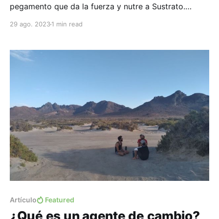
pegamento que da la fuerza y nutre a Sustrato.
¿Estas listo para actuar? ¡Unidos la transformación
29 ago. 2023
1 min read
personal, social y ecológica es más fácil y se siente
como un juego! Suscríbete ¿De qué otras formas
puedo participar en la comunidad? Puedes revisar
nuestro
Artículo
Featured
¿Qué es un agente de cambio?