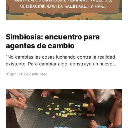
Simbiosis: encuentro para
agentes de cambio
“No cambias las cosas luchando contra la realidad
existente. Para cambiar algo, construye un nuevo
modelo que haga obsoleto al modelo existente." -
07 jun. 2024
2 min read
Buckminster Fuller ¿Que es? Simbiosis es un
encuentro presencial con la intención de reunir
agentes de cambio como tú, enfocados en el
crecimiento personal, fortalecimiento de la