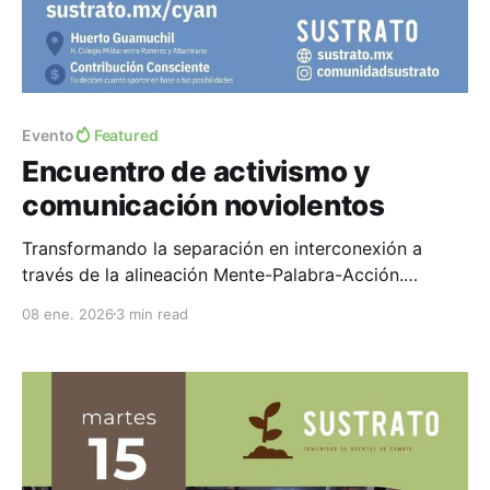
Evento
Featured
Encuentro de activismo y
comunicación noviolentos
Transformando la separación en interconexión a
través de la alineación Mente-Palabra-Acción.
Propósito * Inspirar y facilitar un cambio de narrativa:
08 ene. 2026
3 min read
de la separación-dominación a la interconexión-
colaboración. * Facilitar espacios de diálogo y
colaboración entre líderes, organizaciones y
comunidades locales. * Conocer, compartir y
practicar herramientas de comunicación compasiva
aplicables