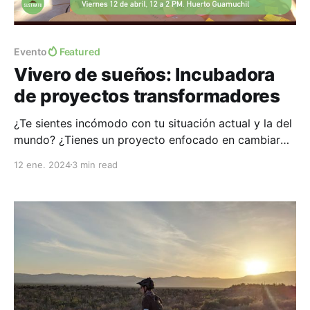
Evento
Featured
Vivero de sueños: Incubadora
de proyectos transformadores
¿Te sientes incómodo con tu situación actual y la del
mundo? ¿Tienes un proyecto enfocado en cambiar
algo en ti, en tu comunidad y el planeta? ¡Entonces
12 ene. 2024
3 min read
este taller es para ti! Objetivo: Vivero de sueños es
un taller e incubadora que provee herramientas y
acompañamiento para que puedas activar