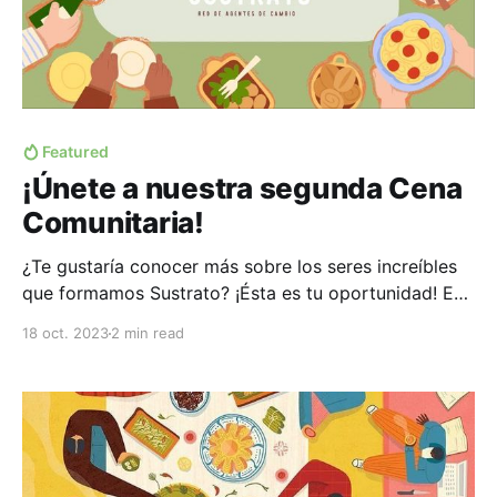
Featured
¡Únete a nuestra segunda Cena
Comunitaria!
¿Te gustaría conocer más sobre los seres increíbles
que formamos Sustrato? ¡Ésta es tu oportunidad! En
esta ocasión nos centraremos en profundizar las
18 oct. 2023
2 min read
conexiones entre las personas para hacer la red más
resiliente, divertida y colaborativa. ¡En esta cena, el
invitado más importante eres tú! Detalles ¿Qué?:
Cena-picnic de