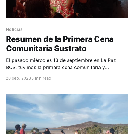
Noticias
Resumen de la Primera Cena
Comunitaria Sustrato
El pasado miércoles 13 de septiembre en La Paz
BCS, tuvimos la primera cena comunitaria y
lanzamiento de Sustrato. Esto fue lo que sucedió. *
20 sep. 2023
3 min read
Presentamos Sustrato: nuestra red de agentes de
cambio enfocada en la transformación a través del
crecimiento personal, fortalecimiento del tejido
comunitario y regeneración del planeta. 🧘🏾‍♀️🫂🌎 *
Compartimos