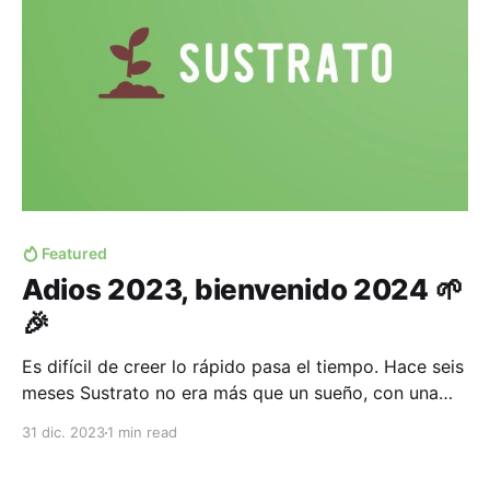
Featured
Adios 2023, bienvenido 2024 🌱
🎉
Es difícil de creer lo rápido pasa el tiempo. Hace seis
meses Sustrato no era más que un sueño, con una
intención clara, pero aun sin nombre y amorfo en su
31 dic. 2023
1 min read
estructura. Ahora ya somos más de 100 agentes de
cambio (si, leíste bien... ¡100!) participando en la