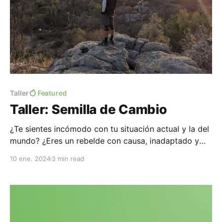
Taller
Featured
Taller: Semilla de Cambio
¿Te sientes incómodo con tu situación actual y la del
mundo? ¿Eres un rebelde con causa, inadaptado y
escéptico del sistema? ¿Sientes el llamado a cambiar
10 ene. 2024
3 min read
algo en ti para cambiar el mundo? Entonces este
taller es para ti. "Si quieres ser rebelde, se amable" -
Pancho Ramos Stierle