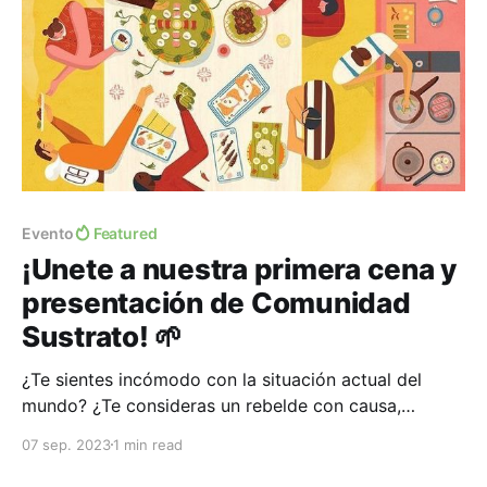
Evento
Featured
¡Unete a nuestra primera cena y
presentación de Comunidad
Sustrato! 🌱
¿Te sientes incómodo con la situación actual del
mundo? ¿Te consideras un rebelde con causa,
escéptico e inadaptado del sistema? ¿Estas listo para
07 sep. 2023
1 min read
tomar acción y crear el mundo que sabes qué es
posible? ¡No estás solo, estamos juntos en esto!🫂