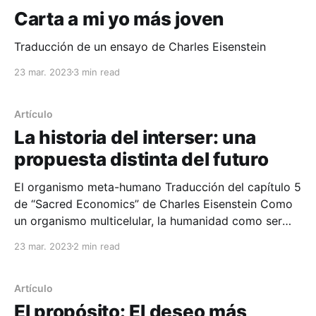
Carta a mi yo más joven
Traducción de un ensayo de Charles Eisenstein
23 mar. 2023
3 min read
Artículo
La historia del interser: una
propuesta distinta del futuro
El organismo meta-humano Traducción del capítulo 5
de “Sacred Economics” de Charles Eisenstein Como
un organismo multicelular, la humanidad como ser
colectivo necesita órganos, subsistemas y los medios
23 mar. 2023
2 min read
para coordinarlos. El dinero, junto con la cultura
simbólica, la tecnología de la comunicación, la
educación, industria, ciencia, etc., ha sido
Artículo
El propósito: El deseo más